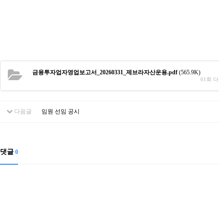
금융투자업자영업보고서_20260331_제브라자산운용.pdf
(565.9K)
61회 다운
다음글
임원 선임 공시
댓글
0