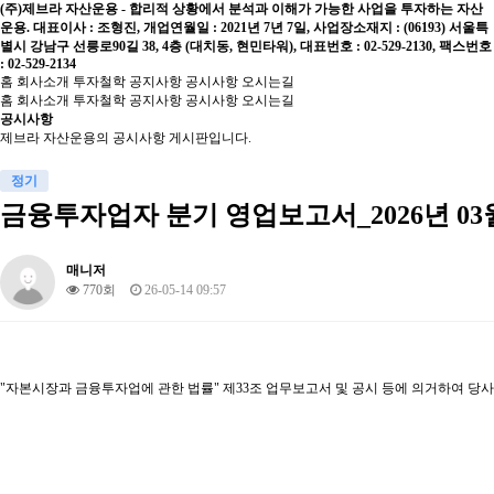
(주)제브라 자산운용 - 합리적 상황에서 분석과 이해가 가능한 사업을 투자하는 자산
운용. 대표이사 : 조형진, 개업연월일 : 2021년 7년 7일, 사업장소재지 : (06193) 서울특
별시 강남구 선릉로90길 38, 4층 (대치동, 현민타워), 대표번호 : 02-529-2130, 팩스번호
: 02-529-2134
홈
회사소개
투자철학
공지사항
공시사항
오시는길
홈
회사소개
투자철학
공지사항
공시사항
오시는길
공시사항
제브라 자산운용의 공시사항 게시판입니다.
정기
금융투자업자 분기 영업보고서_2026년 03
매니저
770회
26-05-14 09:57
"자본시장과 금융투자업에 관한 법률" 제33조 업무보고서 및 공시 등에 의거하여 당