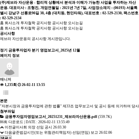
(주)제브라 자산운용 - 합리적 상황에서 분석과 이해가 가능한 사업을 투자하는 자산
운용. 대표이사 : 조형진, 개업연월일 : 2021년 7년 7일, 사업장소재지 : (06193) 서울특
별시 강남구 선릉로90길 38, 4층 (대치동, 현민타워), 대표번호 : 02-529-2130, 팩스번호
: 02-529-2134
홈
회사소개
투자철학
공지사항
공시사항
오시는길
홈
회사소개
투자철학
공지사항
공시사항
오시는길
공시사항
제브라 자산운용의 공시사항 게시판입니다.
정기
금융투자업자 분기 영업보고서_2025년 12월
페이지 정보
매니저
1,235회
26-02-11 13:55
본문
"자본시장과 금융투자업에 관한 법률" 제33조 업무보고서 및 공시 등에 의거하여 당
첨부파일
금융투자업자영업보고서_20251231_제브라자산운용.pdf
(559.7K)
86회 다운로드 | DATE : 2026-02-11 13:55:49
이전글
이사회 의장 선임 공시
26.03.30
다음글
준법감시인(또는 위험관리책임자) 선임(연임) 보고
26.02.06
댓글
0