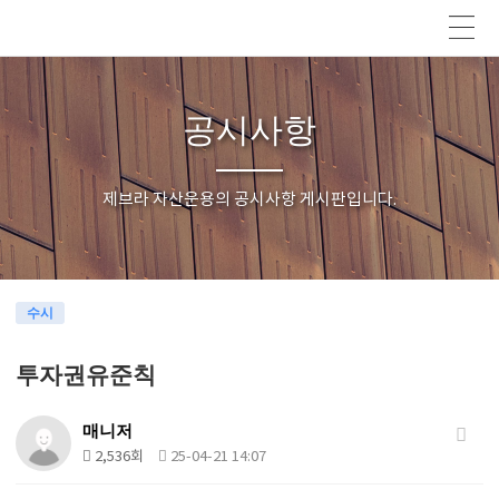
공시사항
제브라 자산운용의 공시사항 게시판입니다.
수시
투자권유준칙
매니저
2,536회
25-04-21 14:07