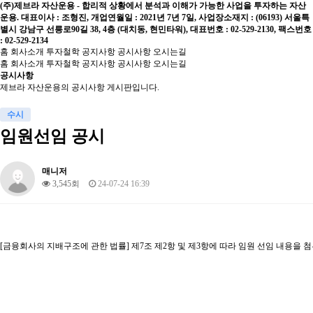
(주)제브라 자산운용 - 합리적 상황에서 분석과 이해가 가능한 사업을 투자하는 자산
운용. 대표이사 : 조형진, 개업연월일 : 2021년 7년 7일, 사업장소재지 : (06193) 서울특
별시 강남구 선릉로90길 38, 4층 (대치동, 현민타워), 대표번호 : 02-529-2130, 팩스번호
: 02-529-2134
홈
회사소개
투자철학
공지사항
공시사항
오시는길
홈
회사소개
투자철학
공지사항
공시사항
오시는길
공시사항
제브라 자산운용의 공시사항 게시판입니다.
수시
임원선임 공시
매니저
3,545회
24-07-24 16:39
[금융회사의 지배구조에 관한 법률] 제7조 제2항 및 제3항에 따라 임원 선임 내용을 