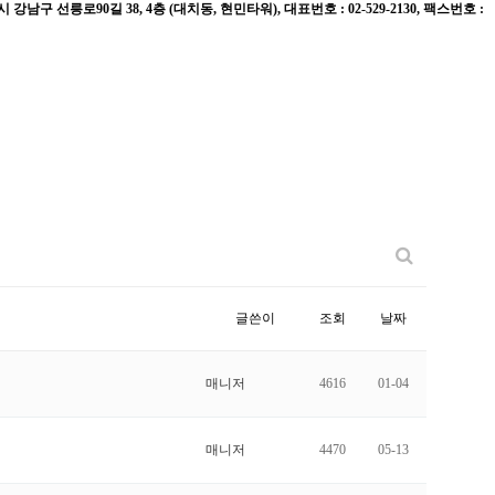
 선릉로90길 38, 4층 (대치동, 현민타워), 대표번호 : 02-529-2130, 팩스번호 :
글쓴이
조회
날짜
매니저
4616
01-04
매니저
4470
05-13