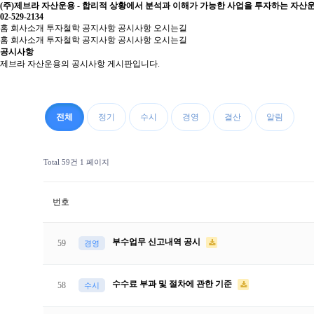
(주)제브라 자산운용 - 합리적 상황에서 분석과 이해가 가능한 사업을 투자하는 자산운용. 대표이사
02-529-2134
홈
회사소개
투자철학
공지사항
공시사항
오시는길
홈
회사소개
투자철학
공지사항
공시사항
오시는길
공시사항
제브라 자산운용의 공시사항 게시판입니다.
전체
정기
수시
경영
결산
알림
Total 59건
1 페이지
번호
부수업무 신고내역 공시
59
경영
수수료 부과 및 절차에 관한 기준
58
수시